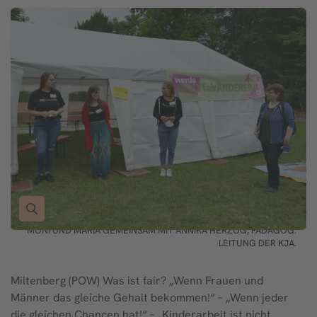
© © BURKARD VOGT (POW) | DIE TEAMERINNEN (V.L.) EMMA,
MONI UND MARIA GEMEINSAM MIT ANNIKA HERZOG, PÄDAGOG.
LEITUNG DER KJA.
Miltenberg (POW) Was ist fair? „Wenn Frauen und
Männer das gleiche Gehalt bekommen!“ – „Wenn jeder
die gleichen Chancen hat!“ – „Kinderarbeit ist nicht