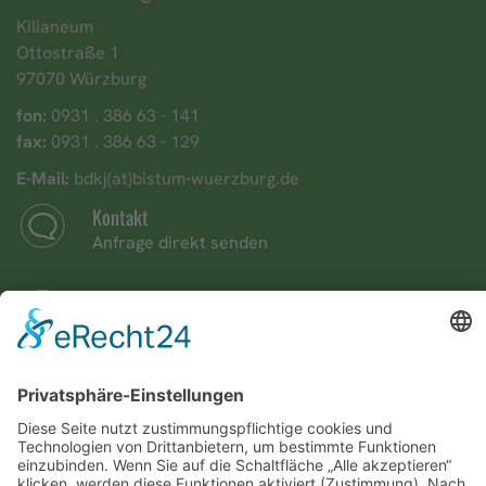
Kilianeum
Ottostraße 1
97070 Würzburg
fon:
0931 . 386 63 - 141
fax:
0931 . 386 63 - 129
E-Mail:
bdkj(at)bistum-wuerzburg.de
Kontakt
Anfrage direkt senden
Startseite
Zurück zur Startseite
Fahrtkostenformular
zur Abrechnung für Ehrenamtliche
Jugendleitersonderurlaub